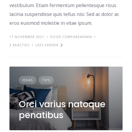
vestibulum. Etiam fermentum pellentesque risus
lacinia suspendisse quis tellus nisi. Sed ac dolor ac
eros euismod molestie in vitae ipsum.
17 NOVEMBER 2021
DOOR COMPAREADMIN
3 REACTIES
LEES VERDER
IDEAS
TIPS
Orci varius natoque
penatibus