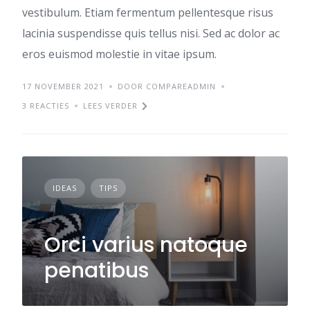
vestibulum. Etiam fermentum pellentesque risus
lacinia suspendisse quis tellus nisi. Sed ac dolor ac
eros euismod molestie in vitae ipsum.
17 NOVEMBER 2021
DOOR COMPAREADMIN
3 REACTIES
LEES VERDER
IDEAS
TIPS
Orci varius natoque
penatibus